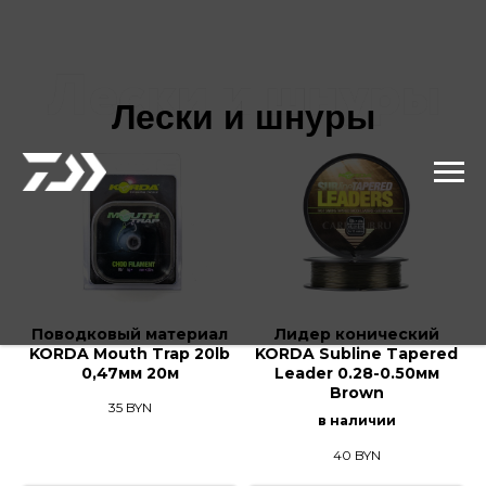
Лески и шнуры
Поводковый материал
Лидер конический
KORDA Mouth Trap 20lb
KORDA Subline Tapered
0,47мм 20м
Leader 0.28-0.50мм
Brown
35
BYN
в наличии
40
BYN