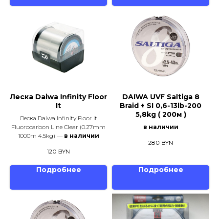
Леска Daiwa Infinity Floor
DAIWA UVF Saltiga 8
It
Braid + SI 0,6-13lb-200
5,8kg ( 200м )
Леска Daiwa Infinity Floor It
Fluorocarbon Line Clear (0.27mm
в наличии
1000m 4.5kg) —
в наличии
280
BYN
120
BYN
Подробнее
Подробнее