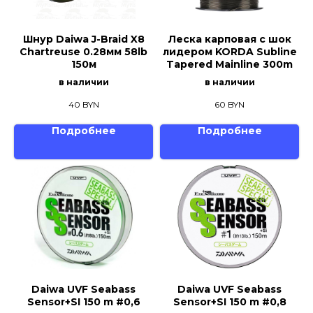
Шнур Daiwa J-Braid X8
Леска карповая с шок
Chartreuse 0.28мм 58lb
лидером KORDA Subline
150м
Tapered Mainline 300m
в наличии
в наличии
40
BYN
60
BYN
Подробнее
Подробнее
Daiwa UVF Seabass
Daiwa UVF Seabass
Sensor+SI 150 m #0,6
Sensor+SI 150 m #0,8