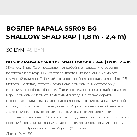
ВОБЛЕР RAPALA SSR09 BG
SHALLOW SHAD RAP ( 1,8 m - 2,4 m)
30
BYN
45
BYN
ВОБЛЕР RAPALA SSR09 BG SHALLOW SHAD RAP ( 1,8 m - 2,4 m
)
Shallow Shad Rap представляет собой мелководную версию
воблера Shad Rap. Он изготавливается из бальсы и не имеет
шумовой камеры. Рабочий горизонт воблера составляет от 1 до 2,5
метров. Лопатка, которой оснащена приманка, имеет форму,
изогнутую особым образом. Такая форма лопатки задаёт характер
игры приманки при её движении в воде. На равномерной
проводке приманка активно играет всем корпусом, а на твичевой
проводке имеет агрессивную игру. Игра приманки не сбивается
даже при сильном течении, поэтому она применяется для
троллинга и кастинга. Эффективность данного воблера возрастает в
осенний период, когда начинается снижение температуры воды.
Производитель: Rapala (Эстония)
Длина (мм): 90