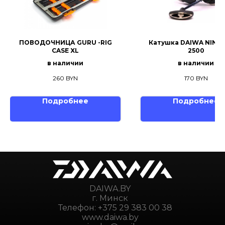
ПОВОДОЧНИЦА GURU -RIG
Катушка DAIWA NINJA 
CASE XL
2500
в наличии
в наличии
260
BYN
170
BYN
Подробнее
Подробнее
DAIWA.BY
г. Минск
Телефон:
+375 29 383 00 38
www.daiwa.by