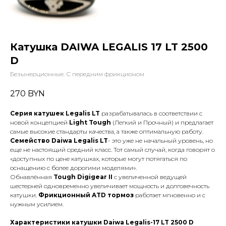
Катушка DAIWA LEGALIS 17 LT 2500
D
Безынерционные. С передним фрикционом
270
BYN
Серия катушек Legalis LT
разрабатывалась в соответствии с
новой концепцией
Light Tough
(Легкий и Прочный) и предлагает
самые высокие стандарты качества, а также оптимальную работу.
Семейство Daiwa Legalis LT
- это уже не начальный уровень, но
еще не настоящий средний класс. Тот самый случай, когда говорят о
«доступных по цене катушках, которые могут потягаться по
оснащению с более дорогими моделями».
Обнавлённая
Tough Digigear II
с увеличенной ведущей
шестерней одновременно увеличивает мощность и долговечность
катушки.
Фрикционный ATD тормоз
работает мгновенно и с
нужным усилием.
Характеристики катушки Daiwa Legalis-17 LT 2500 D